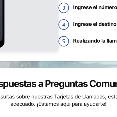
Ingrese el número
Ingrese el destin
Realizando la llam
spuestas a Preguntas Comu
nsultas sobre nuestras Tarjetas de Llamadas, está
adecuado. ¡Estamos aquí para ayudarte!